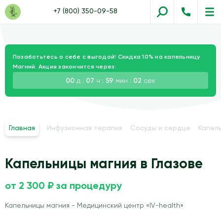
+7 (800) 350-09-58
Позаботьтесь о себе с выгодой! Скидка 10% на капельницу
Магний. Акция закончится через:
00
д :
07
ч :
59
мин :
01
сек
Главная
Инфузионная терапия
Сосуды и сердце
Капел
Капельницы магния в Глазове
от 2 300 ₽ за процедуру
Капельницы магния - Медицинский центр «IV-health»