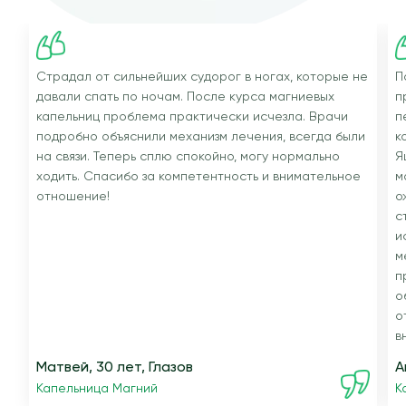
Страдал от сильнейших судорог в ногах, которые не
П
давали спать по ночам. После курса магниевых
п
капельниц проблема практически исчезла. Врачи
п
подробно объяснили механизм лечения, всегда были
к
на связи. Теперь сплю спокойно, могу нормально
Я
ходить. Спасибо за компетентность и внимательное
м
отношение!
о
с
и
м
п
о
о
в
Матвей, 30 лет, Глазов
А
Капельница Магний
К