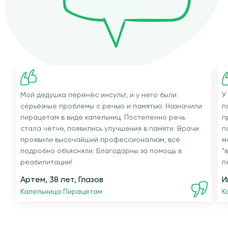
Мой дедушка перенёс инсульт, и у него были
У
серьёзные проблемы с речью и памятью. Назначили
п
пирацетам в виде капельниц. Постепенно речь
п
стала чётче, появились улучшения в памяти. Врачи
п
проявили высочайший профессионализм, всё
м
подробно объясняли. Благодарны за помощь в
“
реабилитации!
п
Артем, 38 лет, Глазов
И
Капельница Пирацетам
К