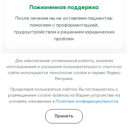
Пожизненная поддержка
После лечения мы не оставляем пациентов:
помогаем с профориентацией,
трудоустройством и решением юридических
проблем
Для обеспечения оптимальной работы, анализа
использования и улучшения пользовательского опыта на
сайте используются технологии cookie и сервис Яндекс
Метрика.
VIP - номера
Продолжая пользоваться сайтом, Вы соглашаетесь с
размещением cookie-файлов на Вашем устройстве на
Для особых клиентов предусмотрены
условиях, изложенных в
Политике конфиденциальности.
просторные VIP - палаты, высокий уровень
сервиса и максимально комфортные условия
Принять
лечения в клинике